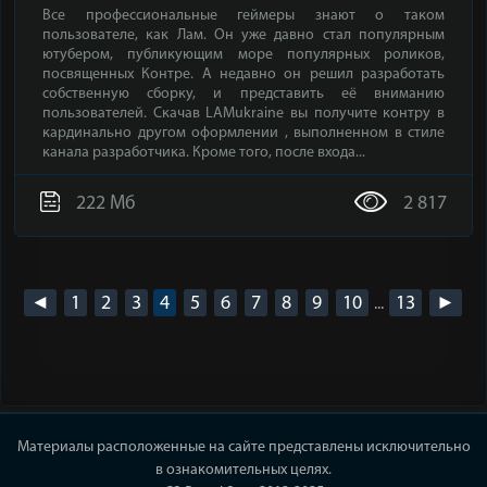
Все профессиональные геймеры знают о таком
пользователе, как Лам. Он уже давно стал популярным
ютубером, публикующим море популярных роликов,
посвященных Контре. А недавно он решил разработать
собственную сборку, и представить её вниманию
пользователей. Скачав LAMukraine вы получите контру в
кардинально другом оформлении , выполненном в стиле
канала разработчика. Кроме того, после входа...
222 Мб
2 817
◄
1
2
3
4
5
6
7
8
9
10
13
►
...
Материалы расположенные на сайте представлены исключительно
в ознакомительных целях.