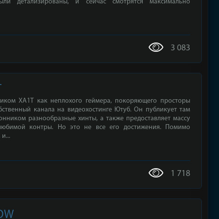
были детализированы, и сейчас смотрятся максимально
3 083
T
ником XA1T как неплохого геймера, покоряющего просторы
обственный канала на видеохостинге Ютуб. Он публикует там
онником разнообразные хинты, а также предоставляет массу
юбимой контры. Но это не все его достижения. Помимо
и...
1 718
HOW