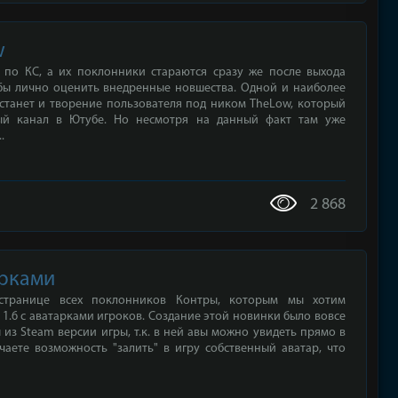
w
по КС, а их поклонники стараются сразу же после выхода
абы лично оценить внедренные новшества. Одной и наиболее
станет и творение пользователя под ником TheLow, который
ый канал в Ютубе. Но несмотря на данный факт там уже
.
2 868
арками
 странице всех поклонников Контры, которым мы хотим
.6 с аватарками игроков. Создание этой новинки было вовсе
из Steam версии игры, т.к. в ней авы можно увидеть прямо в
чаете возможность "залить" в игру собственный аватар, что