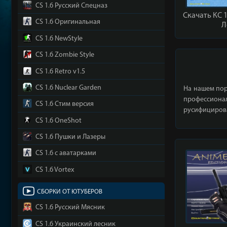
CS 1.6 Русский Спецназ
Скачать КС 1
CS 1.6 Оригинальная
Л
CS 1.6 NewStyle
CS 1.6 Zombie Style
CS 1.6 Retro v1.5
CS 1.6 Nuclear Garden
На нашем пор
профессиона
CS 1.6 Стим версия
русифицирова
CS 1.6 OneShot
CS 1.6 Пушки и Лазеры
CS 1.6 с аватарками
CS 1.6 Vortex
СБОРКИ ОТ ЮТУБЕРОВ
CS 1.6 Русский Мясник
CS 1.6 Украинский лесник