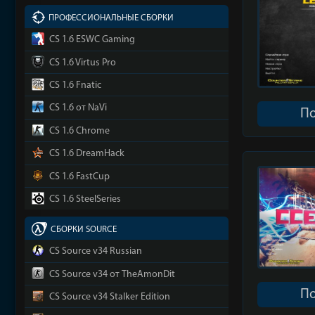
ПРОФЕССИОНАЛЬНЫЕ СБОРКИ
CS 1.6 ESWC Gaming
CS 1.6 Virtus Pro
CS 1.6 Fnatic
CS 1.6 от NaVi
П
CS 1.6 Chrome
CS 1.6 DreamHack
CS 1.6 FastCup
CS 1.6 SteelSeries
СБОРКИ SOURCE
CS Source v34 Russian
CS Source v34 от TheAmonDit
П
CS Source v34 Stalker Edition