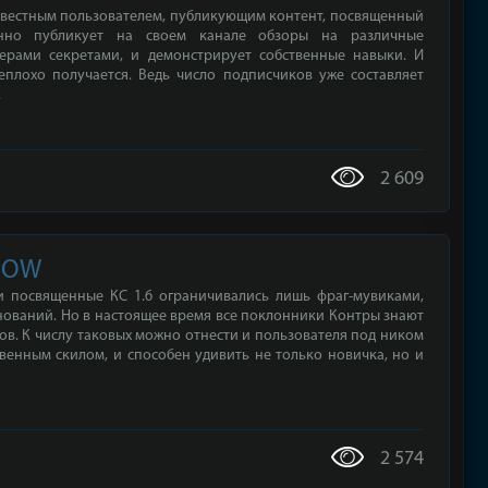
известным пользователем, публикующим контент, посвященный
янно публикует на своем канале обзоры на различные
ерами секретами, и демонстрирует собственные навыки. И
неплохо получается. Ведь число подписчиков уже составляет
.
2 609
SHOW
ки посвященные КС 1.6 ограничивались лишь фраг-мувиками,
нований. Но в настоящее время все поклонники Контры знают
в. К числу таковых можно отнести и пользователя под ником
твенным скилом, и способен удивить не только новичка, но и
2 574