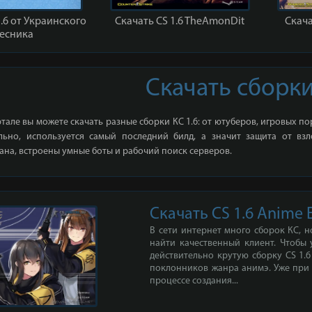
.6 от Украинского
Скачать CS 1.6 TheAmonDit
Скача
есника
Скачать сборки
тале вы можете скачать разные сборки КС 1.6: от ютуберов, игровых по
льно, используется самый последний билд, а значит защита от вз
на, встроены умные боты и рабочий поиск серверов.
Скачать CS 1.6 Anime 
В сети интернет много сборок КС, н
найти качественный клиент. Чтобы
действительно крутую сборку CS 1.6
поклонников жанра анимэ. Уже при п
процессе создания...