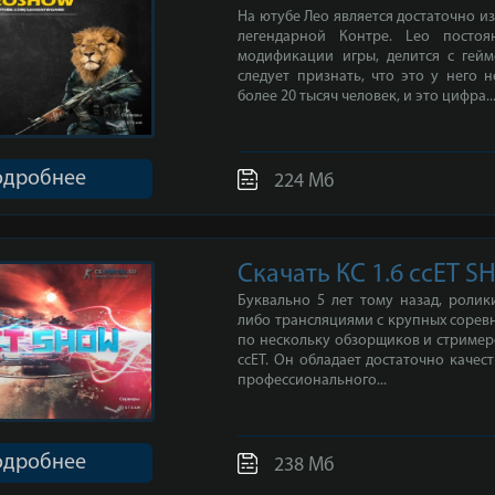
На ютубе Лео является достаточно 
легендарной Контре. Leo посто
модификации игры, делится с гейм
следует признать, что это у него 
более 20 тысяч человек, и это цифра..
одробнее
224 Мб
Скачать КС 1.6 ccET 
Буквально 5 лет тому назад, роли
либо трансляциями с крупных сорев
по нескольку обзорщиков и стримеро
ccET. Он обладает достаточно качес
профессионального...
одробнее
238 Мб