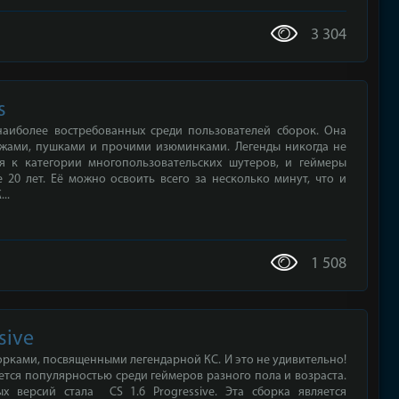
3 304
s
 наиболее востребованных среди пользователей сборок. Она
жами, пушками и прочими изюминками. Легенды никогда не
я к категории многопользовательских шутеров, и геймеры
 20 лет. Её можно освоить всего за несколько минут, что и
..
1 508
sive
рками, посвященными легендарной КС. И это не удивительно!
уется популярностью среди геймеров разного пола и возраста.
х версий стала CS 1.6 Progressive. Эта сборка является