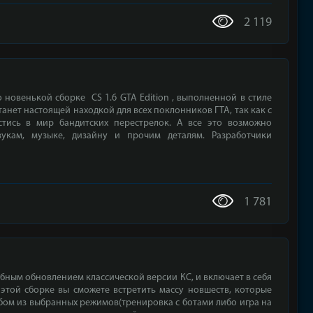
2 119
 новенькой сборке CS 1.6 GTA Edition , выполненной в стиле
анет настоящей находкой для всех поклонников ГТА, так как с
ись в мир бандитских перестрелок. А все это возможно
укам, музыке, дизайну и прочим деталям. Разработчики
1 781
абным обновлением классической версии КС, и включает в себя
этой сборке вы сможете встретить массу новшеств, которые
бом из выбранных режимов(тренировка с ботами либо игра на