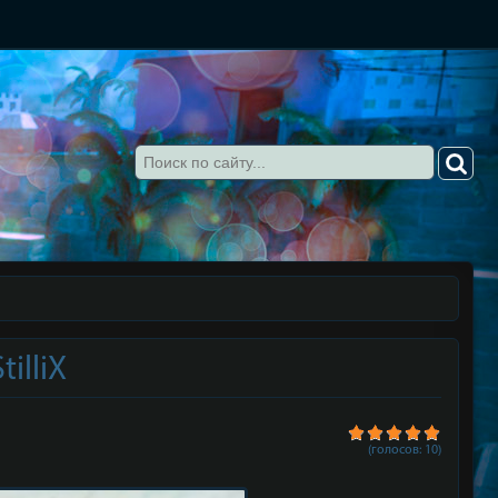
tilliX
(голосов:
10
)