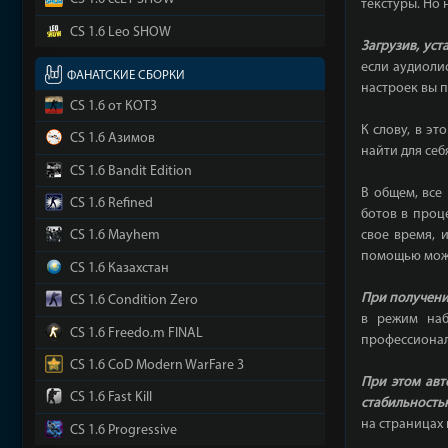
CS 1.6 ccET SHOW
текстуры. Но 
CS 1.6 Leo SHOW
Загрузив, ус
если аудиоли
ФАНАТСКИЕ СБОРКИ
настроек вы п
CS 1.6 от КОТ3
К слову, в э
CS 1.6 Азимов
найти для себ
CS 1.6 Bandit Edition
В общем, все
CS 1.6 Refined
ботов в проц
свое время, 
CS 1.6 Mayhem
помощью можн
CS 1.6 Казахстан
При получении
CS 1.6 Condition Zero
в режим наб
CS 1.6 Freedo.m FINAL
профессиона
CS 1.6 CoD Modern WarFare 3
При этом авт
CS 1.6 Fast Kill
стабильностью
на страницах 
CS 1.6 Progressive