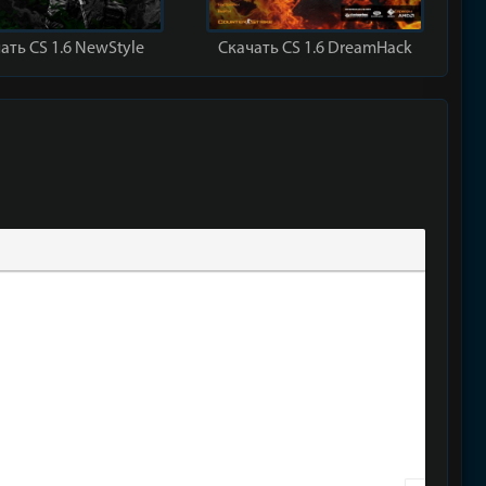
ать CS 1.6 NewStyle
Скачать CS 1.6 DreamHack
текста
аты
а спойлера