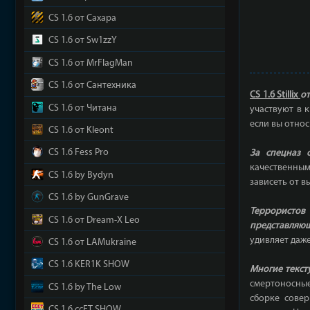
CS 1.6 от Сахара
CS 1.6 от Sw1zzY
CS 1.6 от MrFlagMan
CS 1.6 от Сантехника
CS 1.6 Stillix
от
CS 1.6 от Читана
участвуют в 
если вы отно
CS 1.6 от Kleont
За спецназ 
CS 1.6 Fess Pro
качественным
CS 1.6 by Bydyn
зависеть от 
CS 1.6 by GunGrave
Террористов
CS 1.6 от Dream-X Leo
представляю
удивляет даж
CS 1.6 от LAMukraine
CS 1.6 KER1K SHOW
Многие текст
смертоносные
CS 1.6 by The Low
сборке совер