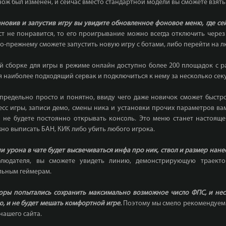
нож был изменен, и сейчас вместо стандартной модели вы сможете взят
тановив и запустив игру вы увидите обновленное фоновое меню, где се
ст не понравится, то его проигрывание можно всегда отключить через
о-прежнему сможете запустить новую игру с ботами, либо перейти на л
той сборке для игры в режиме онлайн доступно более 200 площадок с 
я наиболее подходящий сервак и подключиться к нему за несколько сек
 предельно просто и понятно, ввиду чего даже новичок сможет быстр
есс игры, записи демо, смены ника и установки прочих параметров ва
и не будете постоянно открывать консоль. Это меню станет настоящ
о выписать БАН, КИК либо убить любого игрока.
 урона в чате будет высвечиваться инфа про ник, ствол и размер нане
людателя, вы сможете увидеть линию, демонстрирующую траекто
льным геймерам.
оры попытались сохранить максимально возможное число ФПС, и нес
, и не будет мешать комфортной игре.
Поэтому мы смело рекомендуем д
нашего сайта.