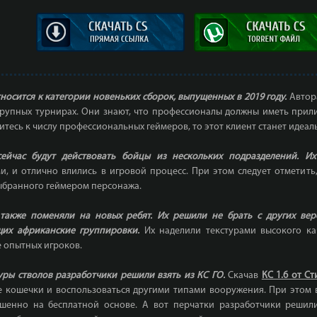
носится к категории новеньких сборок, выпущенных в 2019 году.
Автора
крупных турнирах. Они знают, что профессионалы должны иметь прил
ситесь к числу профессиональных геймеров, то этот клиент станет иде
сейчас будут действовать бойцы из нескольких подразделений. Их
и, и отлично влились в игровой процесс. При этом следует отметит
выбранного геймером персонажа.
 также поменяли на новых ребят. Их решили не брать с других ве
щих африканские группировки.
Их наделили текстурами высокого кач
е опытных игроков.
уры стволов разработчики решили взять из КС ГО.
Скачав
КС 1.6 от С
 кошечки и воспользоваться другими типами вооружения. При этом в
шенно на бесплатной основе. А вот перчатки разработчики решили