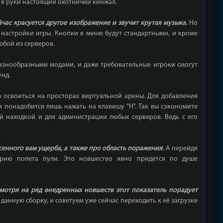
ь в руки настоящий охотничий кинжал.
йчас красуется другое изображение и звучит крутая музыка.
Но
 настройки игры. Кнопки в меню будут стандартными, и кроме
юбой из серверов.
разнообразными модами, и даже требовательные игроки смогут
унд.
о освоиться на просторах виртуальной арены. Для добавления
м понадобится лишь нажать на клавишу "Н". Так вы сэкономите
ей находкой и для администрации любых серверов. Ведь с его
сенного вам ущерба, а также про область поражения.
А перейдя
рию полета пули. Это новшество явно придется по душе
мотря на ряд внедренных новшеств этот показатель порадует
анную сборку, и советуем уже сейчас переходить к её загрузке