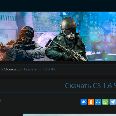
6
Сборки CS
Скачать CS 1.6 StilliX
Скачать CS 1.6 S
19