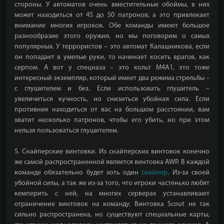
стороны. У автоматов очень вместительные обоймы, в них
может находиться от 45 до 50 патронов, а это привлекает
внимание многих игроков. Обе команды имеют большое
разнообразие этого оружия, но мы поговорим о самых
популярных. У террористов – это автомат Калашникова, если
он попадает в умелые руки, то начинает косить врагов, как
серпом. А вот у спецназа – это кольт М4А1, это тоже
интересный экземпляр, который имеет два режима стрельбы –
с глушителем и без. Если использовать глушитель –
увеличиться кучность, но снизиться убойная сила. Если
противник находиться от вас на большом расстоянии, вам
хватит несколько патронов, чтобы его убить, но при этом
нельзя пользоваться глушителем.
5. Снайперские винтовки. Из снайперских винтовок конечно
же самой распространенной является винтовка AWP. В каждой
команде обязательно будет хоть один
снайпер
. Из-за своей
убойной силы, а так же из-за того, что игроки частенько любят
кемперить с ней, на многих серверах устанавливают
ограничение винтовок на команду. Винтовка Scout не так
сильно распространена, но существуют специальные карты,