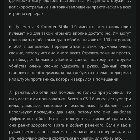
где игроки могу вдоволь настреляться из данного оружия. А
вот скорострельные винтовки запрещены практически на всех
игровых серверах.
6. Пулеметы. В Counter Strike 1.6 имеется всего лишь один
пулемет, но для такой игры его вполне достаточно. Им могут
пользоваться обе команды, в обойме находится 100 патронов,
и 200 в запаснике. Передвигаться с этим оружием очень
сложно, потому что оно много весит. Стрелять тоже не просто,
он обладает большой убойной силой, поэтому это орудие
убийства очень сложно удержать в руках. Данный ствол
становится необходимым, когда требуется огневая поддержка
или штурм противника, который закрылся в помещении.
7. Гранаты. Это отличная помощь, но только при условии, что
вы умеете ими пользоваться. Всего в CS 1.6 их существует три
вида: дымовые, световые и осколочные. Наиболее часто
используют последних два вида, потому что они наиболее
эффективны в бою. Если вы пользуетесь взрывной гранатой,
она ранит здорового врага и добьет раненого. Если у вас в
руках световая, она поможет вам заслепить соперника, и за
эти несколько секунд спрятаться в укрытии или убить его.