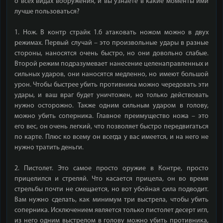
о всех видах вооружения, и вы узнаете в какие моменты ими
лучше пользоваться?
1. Нож. В контр страйк 1.6 атаковать ножом можно в двух
режимах. Первый случай – это произвольные удары в разные
стороны, наносятся очень быстро, но они довольно слабые.
Второй режим подразумевает нанесение целенаправленных и
сильных ударов, они наносятся медленно, но имеют большой
урон. Чтобы быстрее убить противника можно чередовать эти
удары, и ваш враг будет уничтожен, но только действовать
нужно осторожно. Также одним сильным ударом в голову,
можно убить соперника. Главное преимущество ножа – это
его вес, он очень легкий, что позволяет быстро передвигаться
по карте. Плюс ко всему он всегда у вас имеется, и на него не
нужно тратить деньги.
2. Пистолет. Это самое просто оружие в Контре, просто
прицелился и стреляй. Что касается прицела, он во время
стрельбы почти не смещается, но вот убойная сила подводит.
Вам нужно сделать, как минимум три выстрела, чтобы убить
соперника. Исключением является только пистолет десерт игл,
из него одним выстрелом в голову можно убить противника,