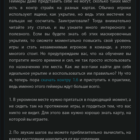
Геймеры даже представить себе не могут, сколько таких мест
есть в контр страйк на разных картах. Обычно игроки
используют ящики, как укрытие, но ведь этих местечек на
пальцах не сосчитать. Заинтриговали? Тогда внимательно
читайте эту статью, и вы узнаете много интересного и
полезного. Если вы будете знать об этих маскировочных
укрытиях, то сможете моментально повысить свой уровень
игры и стать незаменимым игроком в команде, а этого
многого стоит. Но предупреждаем вас, что на обучение вы
потратите много времени и сил, не так просто использовать
по назначению эти места. Как же все-таки найти для себя
идеальное укрытие и воспользоваться им правильно? Ну что
ж, теперь пора
скачать контру 1.6
и приступить к практике,
ведь именно этого геймеры ждут больше всего.
1. В укромном месте нужно прятаться в подходящий момент, а
не сидеть там на протяжении игры, и гордиться тем, что вас
никто не видит. Для этого вам нужно хорошо знать карту, на
которой вы играете.
2. По звукам шагов вы можете приблизительно вычислить, на
каком расстоянии находиться от вас соперник.